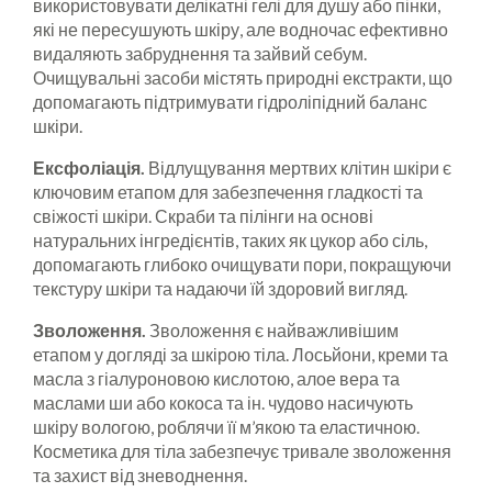
використовувати делікатні гелі для душу або пінки,
які не пересушують шкіру, але водночас ефективно
видаляють забруднення та зайвий себум.
Очищувальні засоби містять природні екстракти, що
допомагають підтримувати гідроліпідний баланс
шкіри.
Ексфоліація.
Відлущування мертвих клітин шкіри є
ключовим етапом для забезпечення гладкості та
свіжості шкіри. Скраби та пілінги на основі
натуральних інгредієнтів, таких як цукор або сіль,
допомагають глибоко очищувати пори, покращуючи
текстуру шкіри та надаючи їй здоровий вигляд.
Зволоження.
Зволоження є найважливішим
етапом у догляді за шкірою тіла. Лосьйони, креми та
масла з гіалуроновою кислотою, алое вера та
маслами ши або кокоса та ін. чудово насичують
шкіру вологою, роблячи її м’якою та еластичною.
Косметика для тіла забезпечує тривале зволоження
та захист від зневоднення.