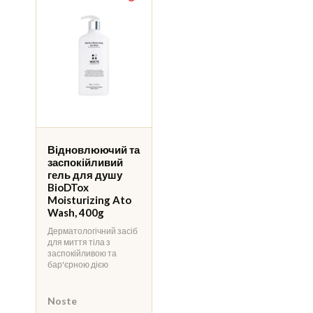
Відновлюючий та
заспокійливий
гель для душу
BioDTox
Moisturizing Ato
Wash, 400g
Дерматологічний засіб
для миття тіла з
заспокійливою та
бар'єрною дією
Noste