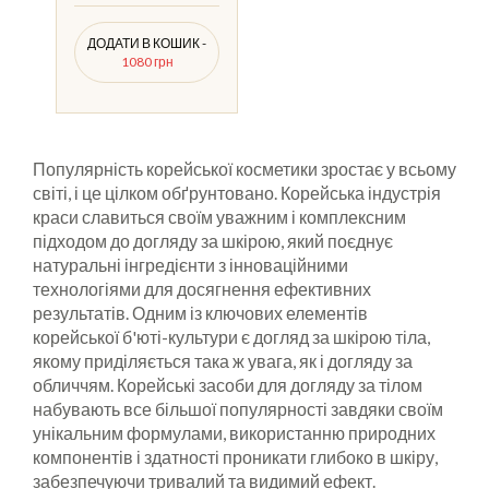
ДОДАТИ В КОШИК -
1080 грн
Популярність корейської косметики зростає у всьому
світі, і це цілком обґрунтовано. Корейська індустрія
краси славиться своїм уважним і комплексним
підходом до догляду за шкірою, який поєднує
натуральні інгредієнти з інноваційними
технологіями для досягнення ефективних
результатів. Одним із ключових елементів
корейської б'юті-культури є догляд за шкірою тіла,
якому приділяється така ж увага, як і догляду за
обличчям. Корейські засоби для догляду за тілом
набувають все більшої популярності завдяки своїм
унікальним формулами, використанню природних
компонентів і здатності проникати глибоко в шкіру,
забезпечуючи тривалий та видимий ефект.