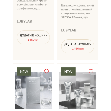
сонцезахисний крем-
есенція з легким tone-
Багатофункціональний
up ефектом, що…
повністю мінеральний
сонцезахисний крем
SPF50+ PA++++, що…
LUBYLAB
LUBYLAB
ДОДАТИ В КОШИК -
1480 грн
ДОДАТИ В КОШИК -
1480 грн