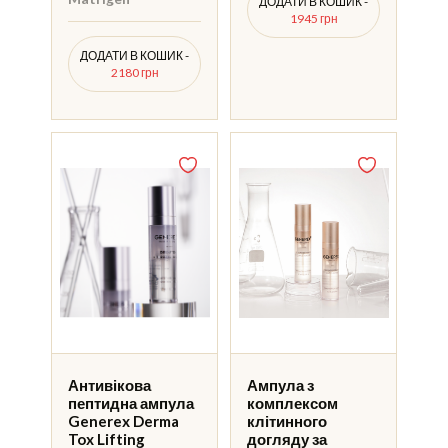
ДОДАТИ В КОШИК -
1945 грн
ДОДАТИ В КОШИК -
2180 грн
Антивікова
Ампула з
пептидна ампула
комплексом
Generex Derma
клітинного
Tox Lifting
догляду за