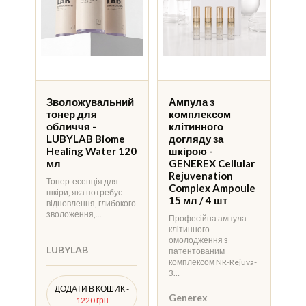
Зволожувальний
Ампула з
тонер для
комплексом
обличчя -
клітинного
LUBYLAB Biome
догляду за
Healing Water 120
шкірою -
мл
GENEREX Cellular
Rejuvenation
Тонер-есенція для
Complex Ampoule
шкіри, яка потребує
15 мл / 4 шт
відновлення, глибокого
зволоження,…
Професійна ампула
клітинного
омолодження з
LUBYLAB
патентованим
комплексом NR-Rejuva-
3…
ДОДАТИ В КОШИК -
Generex
1220 грн