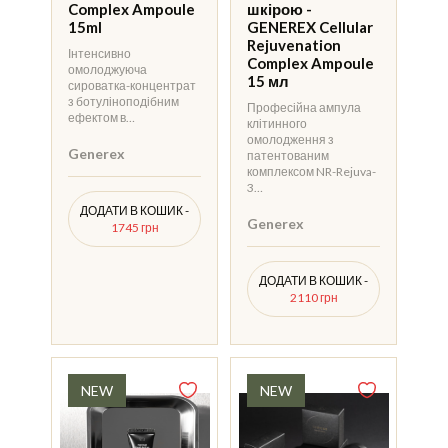
Complex Ampoule
шкірою -
15ml
GENEREX Cellular
Rejuvenation
Інтенсивно
Complex Ampoule
омолоджуюча
15 мл
сироватка-концентрат
з ботуліноподібним
Професійна ампула
ефектом в…
клітинного
омолодження з
Generex
патентованим
комплексом NR-Rejuva-
3…
ДОДАТИ В КОШИК -
Generex
1745 грн
ДОДАТИ В КОШИК -
2110 грн