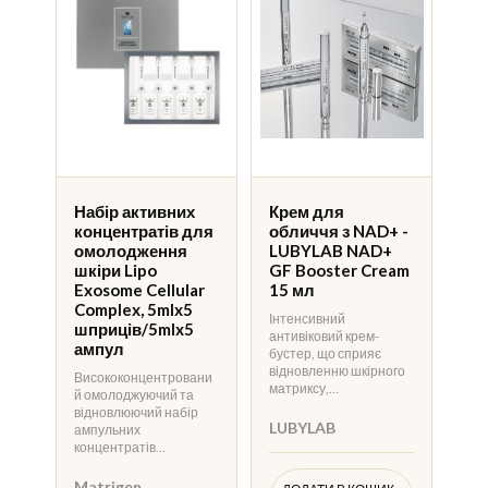
Набір активних
Крем для
концентратів для
обличчя з NAD+ -
омолодження
LUBYLAB NAD+
шкіри Lipo
GF Booster Cream
Exosome Cellular
15 мл
Complex, 5mlx5
Інтенсивний
шприців/5mlx5
антивіковий крем-
ампул
бустер, що сприяє
відновленню шкірного
Висококонцентровани
матриксу,…
й омолоджуючий та
відновлюючий набір
LUBYLAB
ампульних
концентратів…
Matrigen