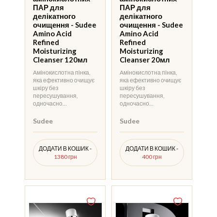
ПАР для
ПАР для
делікатного
делікатного
очищення - Sudee
очищення - Sudee
Amino Acid
Amino Acid
Refined
Refined
Moisturizing
Moisturizing
Cleanser 120мл
Cleanser 20мл
Aмінокислотна пінка,
Aмінокислотна пінка,
яка ефективно очищує
яка ефективно очищує
шкіру без
шкіру без
пересушування,
пересушування,
одночасно…
одночасно…
Sudee
Sudee
ДОДАТИ В КОШИК -
ДОДАТИ В КОШИК -
1380 грн
400 грн