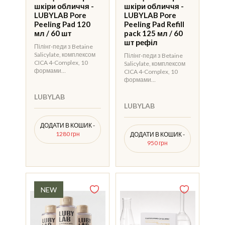
шкіри обличчя -
шкіри обличчя -
LUBYLAB Pore
LUBYLAB Pore
Peeling Pad 120
Peeling Pad Refill
мл / 60 шт
pack 125 мл / 60
шт рефіл
Пілінг-педи з Betaine
Salicylate, комплексом
Пілінг-педи з Betaine
CICA 4-Complex, 10
Salicylate, комплексом
формами…
CICA 4-Complex, 10
формами…
LUBYLAB
LUBYLAB
ДОДАТИ В КОШИК -
1280 грн
ДОДАТИ В КОШИК -
950 грн