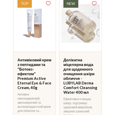
Антивіковий крем
Делікатна
з пептидами та
міцелярна вода
"Ботокс-
для щоденного
ефектом"
очищення шкіри
Premium Active
обличчя -
Eternal Eye & Face
LUBYLAB Derma
Cream, 40g
Comfort Cleansing
Water 400 мл
Активно
омолоджуючий,
Ефективно очищає
зволожуючий та
шкіру, підтримує
антиоксидантний крем
здоровий мікробіом,
для обличчя та…
зміцнює захисний