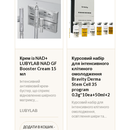
Крем із NAD+
Курсовий набір
LUBYLAB NAD GF
для інтенсивного
Booster Cream 15
клітиного
мл
омолодження
Bravity Derma
Інтенсивний
Stem Cell 35
антивіковий крем-
program
бустер, що сприяє
0.3g*10ea+50ml+2
відновленню шкірного
матриксу,…
Курсовий набір для
інтенсивного клітиного
LUBYLAB
омолодження,
освітлення шкіри та…
ДОДАТИ В КОШИК -