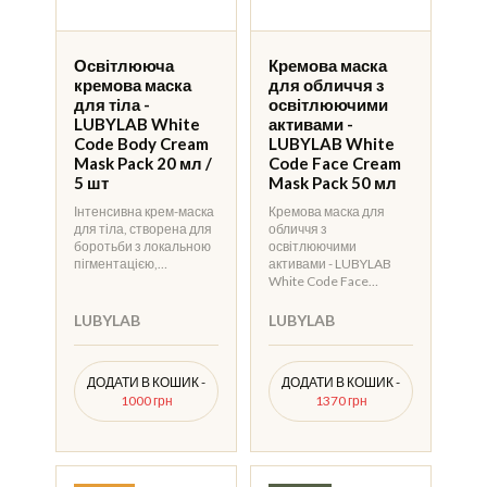
Освітлююча
Кремова маска
кремова маска
для обличчя з
для тіла -
освітлюючими
LUBYLAB White
активами -
Code Body Cream
LUBYLAB White
Mask Pack 20 мл /
Code Face Cream
5 шт
Mask Pack 50 мл
Інтенсивна крем-маска
Кремова маска для
для тіла, створена для
обличчя з
боротьби з локальною
освітлюючими
пігментацією,…
активами - LUBYLAB
White Code Face…
LUBYLAB
LUBYLAB
ДОДАТИ В КОШИК -
ДОДАТИ В КОШИК -
1000 грн
1370 грн