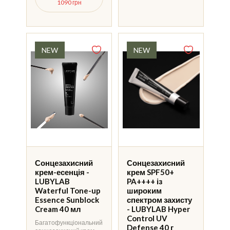
1090 грн
Сонцезахисний
Сонцезахисний
крем-есенція -
крем SPF50+
LUBYLAB
PA++++ із
Waterful Tone-up
широким
Essence Sunblock
спектром захисту
Cream 40 мл
- LUBYLAB Hyper
Control UV
Багатофункціональний
Defense 40 г