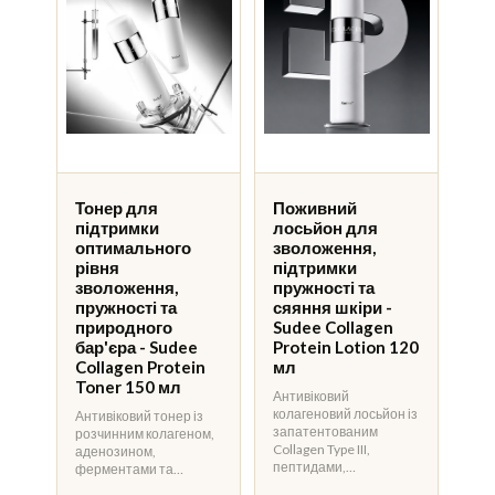
Тонер для
Поживний
підтримки
лосьйон для
оптимального
зволоження,
рівня
підтримки
зволоження,
пружності та
пружності та
сяяння шкіри -
природного
Sudee Collagen
бар'єра - Sudee
Protein Lotion 120
Collagen Protein
мл
Toner 150 мл
Антивіковий
колагеновий лосьйон із
Антивіковий тонер із
запатентованим
розчинним колагеном,
Collagen Type III,
аденозином,
пептидами,…
ферментами та…