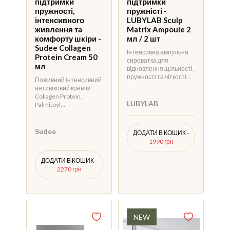
підтримки
підтримки
пружності,
пружністі -
інтенсивного
LUBYLAB Sculp
живлення та
Matrix Ampoule 2
комфорту шкіри -
мл / 2 шт
Sudee Collagen
Інтенсивна ампульна
Protein Cream 50
сироватка для
мл
відновлення щільності,
пружності та чіткості…
Поживний інтенсивний
антивіковий крем із
Collagen Protein,
LUBYLAB
Palmitoyl…
Sudee
ДОДАТИ В КОШИК -
1990 грн
ДОДАТИ В КОШИК -
2270 грн