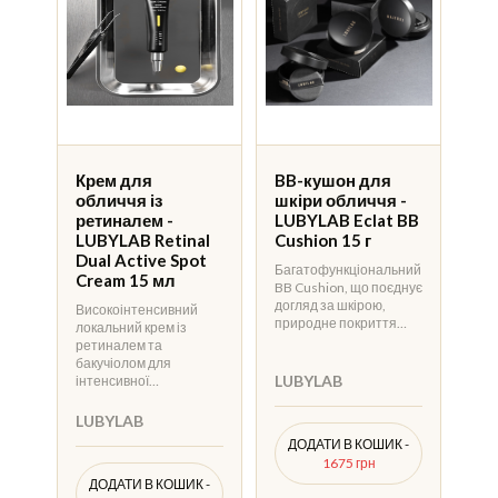
Крем для
BB-кушон для
обличчя із
шкіри обличчя -
ретиналем -
LUBYLAB Eclat BB
LUBYLAB Retinal
Cushion 15 г
Dual Active Spot
Багатофункціональний
Cream 15 мл
BB Cushion, що поєднує
догляд за шкірою,
Високоінтенсивний
природне покриття…
локальний крем із
ретиналем та
бакучіолом для
LUBYLAB
інтенсивної…
LUBYLAB
ДОДАТИ В КОШИК -
1675 грн
ДОДАТИ В КОШИК -