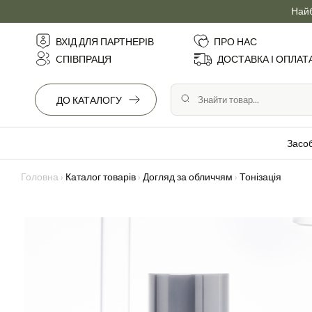
Найб
ВХІД ДЛЯ ПАРТНЕРІВ
ПРО НАС
CПІВПРАЦЯ
ДОСТАВКА І ОПЛАТ
ДО КАТАЛОГУ
Засо
Головна
›
Каталог товарів
›
Догляд за обличчям
›
Тонізація