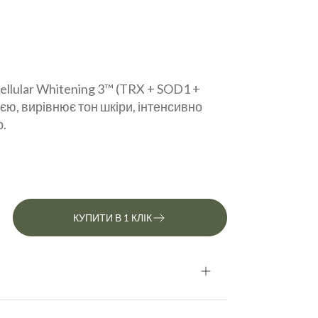
llular Whitening 3™ (TRX + SOD1 +
єю, вирівнює тон шкіри, інтенсивно
.
КУПИТИ В 1 КЛІК