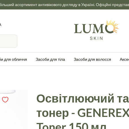
ільший асортимент антивікового догляду в Україні. Офіцйні предста
А
би для обличчя
Засоби для тіла
Засоби для волосся
Аксе
Освітлюючий т
тонер - GENEREX 
Toner 150 мл