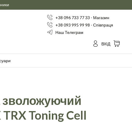
вники
+38 096 733 77 33 - Магазин
+38 093 995 99 98 - Співпраця
Наш Телеграм
ВХІД
суари
а зволожуючий
TRX Toning Cell