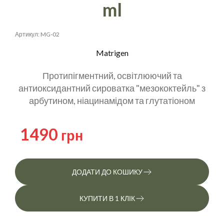
ml
Артикул: MG-02
Matrigen
Протипігментний, освітлюючий та
антиоксидантний сироватка "мезококтейль" з
арбутином, ніацинамідом та глутатіоном
1490
грн
ДОДАТИ ДО КОШИКУ
КУПИТИ В 1 КЛІК